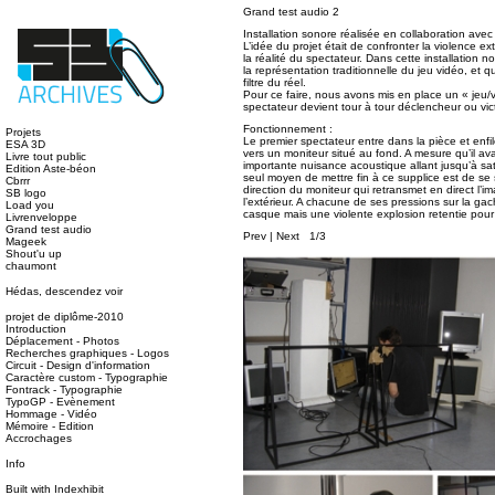
Grand test audio 2
Installation sonore réalisée en collaboration av
L’idée du projet était de confronter la violence ex
la réalité du spectateur. Dans cette installation 
la représentation traditionnelle du jeu vidéo, et 
filtre du réel.
Pour ce faire, nous avons mis en place un « jeu/vi
spectateur devient tour à tour déclencheur ou vi
Fonctionnement :
Projets
Le premier spectateur entre dans la pièce et enfil
ESA 3D
vers un moniteur situé au fond. A mesure qu’il av
Livre tout public
importante nuisance acoustique allant jusqu’à s
Edition Aste-béon
seul moyen de mettre fin à ce supplice est de se 
Cbrrr
direction du moniteur qui retransmet en direct l’
SB logo
l’extérieur. A chacune de ses pressions sur la ga
Load you
casque mais une violente explosion retentie pour
Livrenveloppe
Grand test audio
Prev
|
Next
1/3
Mageek
Shout'u up
chaumont
Hédas, descendez voir
projet de diplôme-2010
Introduction
Déplacement - Photos
Recherches graphiques - Logos
Circuit - Design d'information
Caractère custom - Typographie
Fontrack - Typographie
TypoGP - Evènement
Hommage - Vidéo
Mémoire - Edition
Accrochages
Info
Built with
Indexhibit